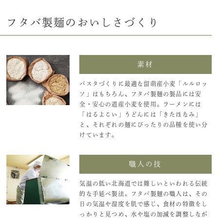
フタバ製麺のおいしさづくり
素材
パスタづくりに最適な留萌産小麦「ルルロッ
ソ」はもちろん、フタバ製麺の製品には安
全・安心の道産小麦を使用。ラーメンには
「はるよこい」うどんには「きたほなみ」
と、それぞれの麺にぴったりの品種を使い分
けています。
職人の技
気温の低い北海道では難しいといわれる伝統
的な手延べ製法。フタバ製麺の職人は、その
日の気温や湿度を肌で感じ、食材の特徴をし
っかりと見つめ、水や塩の加減を調整しなが