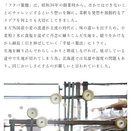
「フタバ製麺」は、昭和36年の創業時から、ほかではできないこ
とにチャレンジするという想いを胸に、柔軟な発想や独創的なア
イデアを何よりも大切にしてきました。
まだ外国産小麦の流通が主流の時代に、味の違いを出すため、小
麦粉と水に食塩を混ぜて丹念に練りこんだ生地を、縒りをかけな
がら細長く引き伸ばしていく「手延べ製法」にトライ。
生地を練り込んでからしっかりと熟成しなければ、延ばしている
途中で生地が切れてしまう為、北海道では気温や湿度の問題もあ
り、同じおいしさにするのが難しいと言われていました。